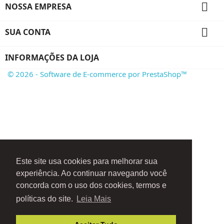

NOSSA EMPRESA

SUA CONTA
INFORMAÇÕES DA LOJA
© 2026 - Software de E-commerce por PrestaShop™
Este site usa cookies para melhorar sua
experiência. Ao continuar navegando você
concorda com o uso dos cookies, termos e
políticas do site.
Leia Mais